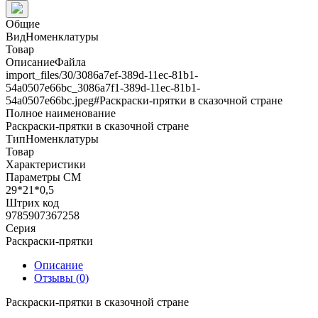
Общие
ВидНоменклатуры
Товар
ОписаниеФайла
import_files/30/3086a7ef-389d-11ec-81b1-
54a0507e66bc_3086a7f1-389d-11ec-81b1-
54a0507e66bc.jpeg#Раскраски-прятки в сказочной стране
Полное наименование
Раскраски-прятки в сказочной стране
ТипНоменклатуры
Товар
Характеристики
Параметры СМ
29*21*0,5
Штрих код
9785907367258
Серия
Раскраски-прятки
Описание
Отзывы (0)
Раскраски-прятки в сказочной стране