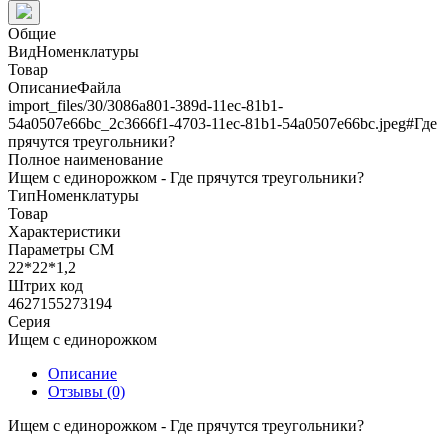
Общие
ВидНоменклатуры
Товар
ОписаниеФайла
import_files/30/3086a801-389d-11ec-81b1-
54a0507e66bc_2c3666f1-4703-11ec-81b1-54a0507e66bc.jpeg#Где
прячутся треугольники?
Полное наименование
Ищем с единорожком - Где прячутся треугольники?
ТипНоменклатуры
Товар
Характеристики
Параметры СМ
22*22*1,2
Штрих код
4627155273194
Серия
Ищем с единорожком
Описание
Отзывы (0)
Ищем с единорожком - Где прячутся треугольники?