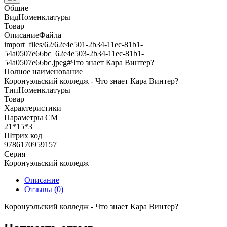
Общие
ВидНоменклатуры
Товар
ОписаниеФайла
import_files/62/62e4e501-2b34-11ec-81b1-
54a0507e66bc_62e4e503-2b34-11ec-81b1-
54a0507e66bc.jpeg#Что знает Кара Винтер?
Полное наименование
Коронуэльский колледж - Что знает Кара Винтер?
ТипНоменклатуры
Товар
Характеристики
Параметры СМ
21*15*3
Штрих код
9786170959157
Серия
Коронуэльский колледж
Описание
Отзывы (0)
Коронуэльский колледж - Что знает Кара Винтер?