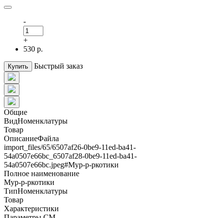
-
+
530 р.
Быстрый заказ
Купить
Общие
ВидНоменклатуры
Товар
ОписаниеФайла
import_files/65/6507af26-0be9-11ed-ba41-
54a0507e66bc_6507af28-0be9-11ed-ba41-
54a0507e66bc.jpeg#Мур-р-ркотики
Полное наименование
Мур-р-ркотики
ТипНоменклатуры
Товар
Характеристики
Параметры СМ