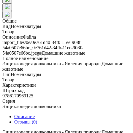
Общие
ВидНоменклатуры
Товар
ОписаниеФайла
import_files/0e/0e761d40-34fb-11ee-908f-
54a0507e66bc_0e761d42-34fb-11ee-908f-
54a0507e66bc.jpeg#Домашние животные
Полное наименование
Энциклопедия дошкольника - Явления природыДомашние
животные
ТипНоменклатуры
Товар
Характеристики
Штрих код
9786170969125
Серия
Энциклопедия дошкольника
Описание
Отзывы (0)
Энциклопедия дошкольника - Явления природыДомашние