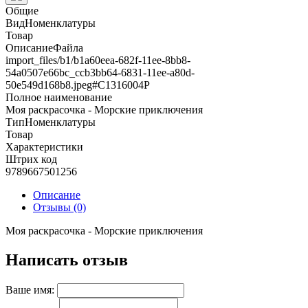
Общие
ВидНоменклатуры
Товар
ОписаниеФайла
import_files/b1/b1a60eea-682f-11ee-8bb8-
54a0507e66bc_ccb3bb64-6831-11ee-a80d-
50e549d168b8.jpeg#С1316004Р
Полное наименование
Моя раскрасочка - Морские приключения
ТипНоменклатуры
Товар
Характеристики
Штрих код
9789667501256
Описание
Отзывы (0)
Моя раскрасочка - Морские приключения
Написать отзыв
Ваше имя: