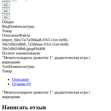
Общие
ВидНоменклатуры
Товар
ОписаниеФайла
import_files/7a/7a58daa8-f1b3-11ee-be0b-
50e549d168b8_7a58daaa-f1b3-11ee-be0b-
50e549d168b8.jpeg#94408
Полное наименование
"Межполушарное развитие 1" дидактическая игра с
маркерами
ТипНоменклатуры
Товар
Описание
Отзывы (0)
"Межполушарное развитие 1" дидактическая игра с
маркерами
Написать отзыв