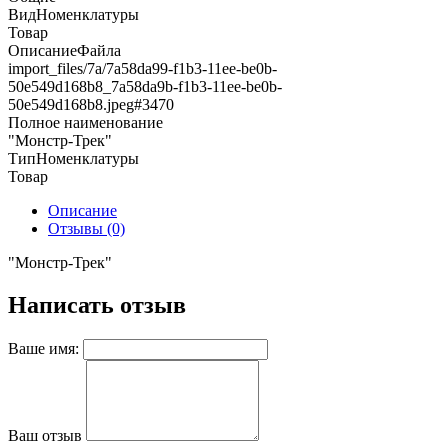
ВидНоменклатуры
Товар
ОписаниеФайла
import_files/7a/7a58da99-f1b3-11ee-be0b-
50e549d168b8_7a58da9b-f1b3-11ee-be0b-
50e549d168b8.jpeg#3470
Полное наименование
"Монстр-Трек"
ТипНоменклатуры
Товар
Описание
Отзывы (0)
"Монстр-Трек"
Написать отзыв
Ваше имя:
Ваш отзыв