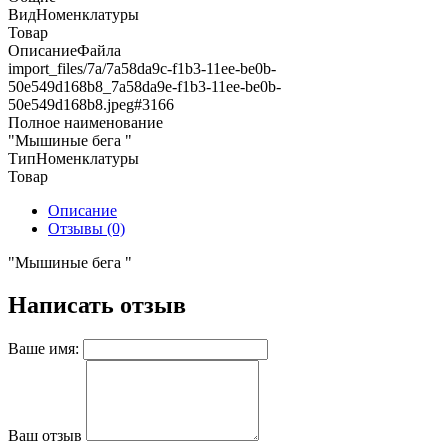
ВидНоменклатуры
Товар
ОписаниеФайла
import_files/7a/7a58da9c-f1b3-11ee-be0b-
50e549d168b8_7a58da9e-f1b3-11ee-be0b-
50e549d168b8.jpeg#3166
Полное наименование
"Мышиные бега "
ТипНоменклатуры
Товар
Описание
Отзывы (0)
"Мышиные бега "
Написать отзыв
Ваше имя:
Ваш отзыв