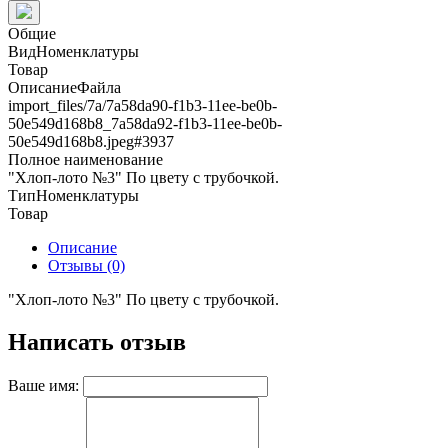
Общие
ВидНоменклатуры
Товар
ОписаниеФайла
import_files/7a/7a58da90-f1b3-11ee-be0b-
50e549d168b8_7a58da92-f1b3-11ee-be0b-
50e549d168b8.jpeg#3937
Полное наименование
"Хлоп-лото №3" По цвету с трубочкой.
ТипНоменклатуры
Товар
Описание
Отзывы (0)
"Хлоп-лото №3" По цвету с трубочкой.
Написать отзыв
Ваше имя: