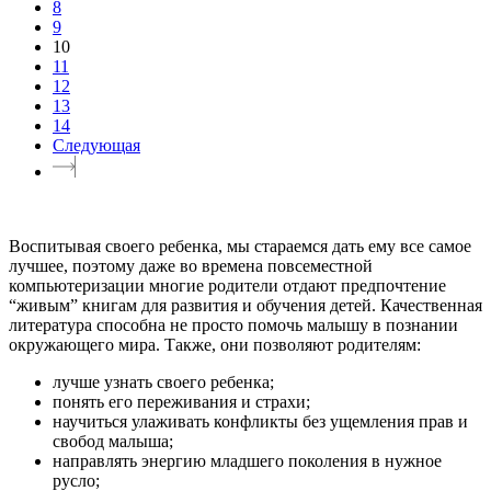
8
9
10
11
12
13
14
Следующая
Воспитывая своего ребенка, мы стараемся дать ему все самое
лучшее, поэтому даже во времена повсеместной
компьютеризации многие родители отдают предпочтение
“живым” книгам для развития и обучения детей. Качественная
литература способна не просто помочь малышу в познании
окружающего мира. Также, они позволяют родителям:
лучше узнать своего ребенка;
понять его переживания и страхи;
научиться улаживать конфликты без ущемления прав и
свобод малыша;
направлять энергию младшего поколения в нужное
русло;