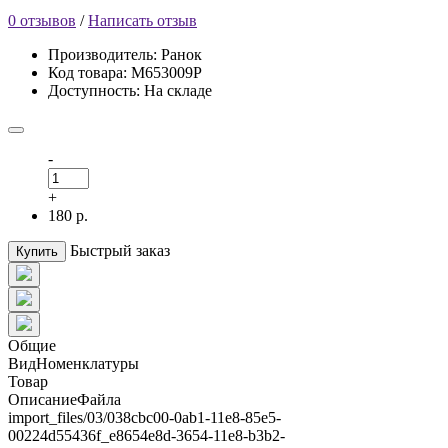
0 отзывов
/
Написать отзыв
Производитель: Ранок
Код товара: М653009Р
Доступность: На складе
-
+
180 р.
Быстрый заказ
Купить
Общие
ВидНоменклатуры
Товар
ОписаниеФайла
import_files/03/038cbc00-0ab1-11e8-85e5-
00224d55436f_e8654e8d-3654-11e8-b3b2-