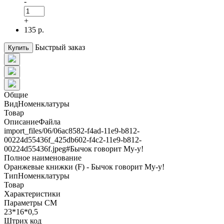
-
+
135 р.
Быстрый заказ
Купить
Общие
ВидНоменклатуры
Товар
ОписаниеФайла
import_files/06/06ac8582-f4ad-11e9-b812-
00224d55436f_425db602-f4c2-11e9-b812-
00224d55436f.jpeg#Бычок говорит Му-у!
Полное наименование
Оранжевые книжки (F) - Бычок говорит Му-у!
ТипНоменклатуры
Товар
Характеристики
Параметры СМ
23*16*0,5
Штрих код