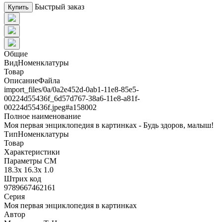
Быстрый заказ
Купить
Общие
ВидНоменклатуры
Товар
ОписаниеФайла
import_files/0a/0a2e452d-0ab1-11e8-85e5-
00224d55436f_6d57d767-38a6-11e8-a81f-
00224d55436f.jpeg#а158002
Полное наименование
Моя первая энциклопедия в картинках - Будь здоров, малыш!
ТипНоменклатуры
Товар
Характеристики
Параметры СМ
18.3x 16.3x 1.0
Штрих код
9789667462161
Серия
Моя первая энциклопедия в картинках
Автор