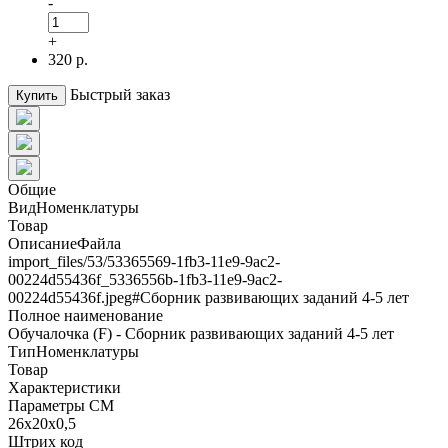
-
+
320 р.
Быстрый заказ
Купить
Общие
ВидНоменклатуры
Товар
ОписаниеФайла
import_files/53/53365569-1fb3-11e9-9ac2-
00224d55436f_5336556b-1fb3-11e9-9ac2-
00224d55436f.jpeg#Сборник развивающих заданий 4-5 лет
Полное наименование
Обучалочка (F) - Сборник развивающих заданий 4-5 лет
ТипНоменклатуры
Товар
Характеристики
Параметры СМ
26х20х0,5
Штрих код