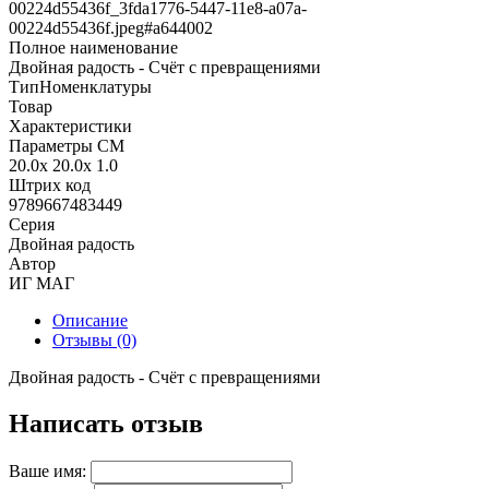
00224d55436f_3fda1776-5447-11e8-a07a-
00224d55436f.jpeg#а644002
Полное наименование
Двойная радость - Счёт с превращениями
ТипНоменклатуры
Товар
Характеристики
Параметры СМ
20.0x 20.0x 1.0
Штрих код
9789667483449
Серия
Двойная радость
Автор
ИГ МАГ
Описание
Отзывы (0)
Двойная радость - Счёт с превращениями
Написать отзыв
Ваше имя: