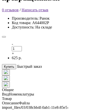
0 отзывов
/
Написать отзыв
Производитель: Ранок
Код товара: А644002Р
Доступность: На складе
-
+
625 р.
Быстрый заказ
Купить
Общие
ВидНоменклатуры
Товар
ОписаниеФайла
import_files/03/038cbb4f-0ab1-11e8-85e5-