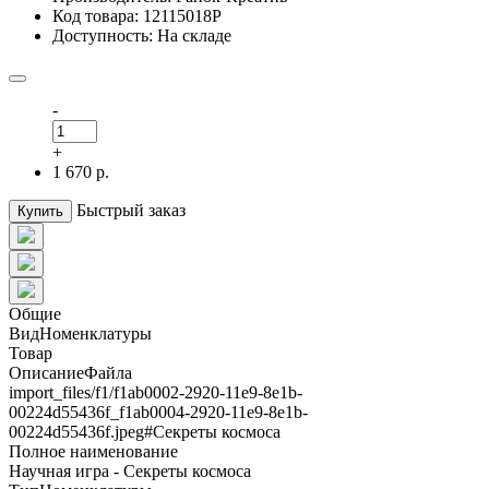
Код товара: 12115018Р
Доступность: На складе
-
+
1 670 р.
Быстрый заказ
Купить
Общие
ВидНоменклатуры
Товар
ОписаниеФайла
import_files/f1/f1ab0002-2920-11e9-8e1b-
00224d55436f_f1ab0004-2920-11e9-8e1b-
00224d55436f.jpeg#Секреты космоса
Полное наименование
Научная игра - Секреты космоса