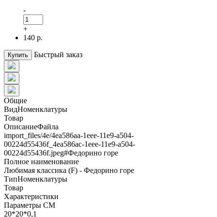
-
+
140 р.
Быстрый заказ
Купить
Общие
ВидНоменклатуры
Товар
ОписаниеФайла
import_files/4e/4ea586aa-1eee-11e9-a504-
00224d55436f_4ea586ac-1eee-11e9-a504-
00224d55436f.jpeg#Федорино горе
Полное наименование
Любимая классика (F) - Федорино горе
ТипНоменклатуры
Товар
Характеристики
Параметры СМ
20*20*0,1