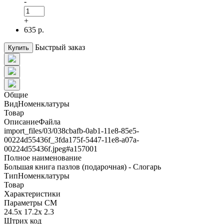
-
+
635 р.
Быстрый заказ
Купить
Общие
ВидНоменклатуры
Товар
ОписаниеФайла
import_files/03/038cbafb-0ab1-11e8-85e5-
00224d55436f_3fda175f-5447-11e8-a07a-
00224d55436f.jpeg#а157001
Полное наименование
Большая книга пазлов (подарочная) - Слогарь
ТипНоменклатуры
Товар
Характеристики
Параметры СМ
24.5x 17.2x 2.3
Штрих код