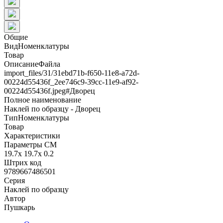
Общие
ВидНоменклатуры
Товар
ОписаниеФайла
import_files/31/31ebd71b-f650-11e8-a72d-
00224d55436f_2ee746c9-39cc-11e9-af92-
00224d55436f.jpeg#Дворец
Полное наименование
Наклей по образцу - Дворец
ТипНоменклатуры
Товар
Характеристики
Параметры СМ
19.7x 19.7x 0.2
Штрих код
9789667486501
Серия
Наклей по образцу
Автор
Пушкарь