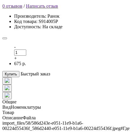
0 отзывов
/
Написать отзыв
Производитель: Ранок
Код товара: S914005Р
Доступность: На складе
-
+
675 р.
Быстрый заказ
Купить
Общие
ВидНоменклатуры
Товар
ОписаниеФайла
import_files/58/586d243e-e051-11e9-b1a6-
00224d55436f_586d2440-e051-11e9-b1a6-00224d55436f.jpeg#Где