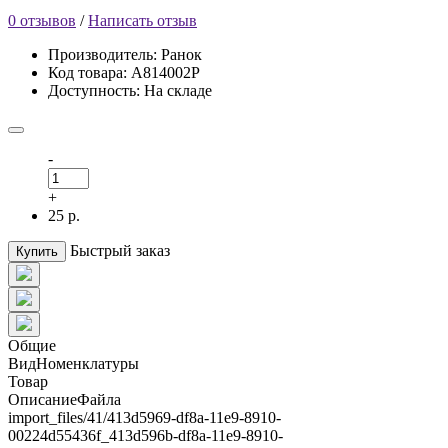
0 отзывов
/
Написать отзыв
Производитель: Ранок
Код товара: А814002Р
Доступность: На складе
-
+
25 р.
Быстрый заказ
Купить
Общие
ВидНоменклатуры
Товар
ОписаниеФайла
import_files/41/413d5969-df8a-11e9-8910-
00224d55436f_413d596b-df8a-11e9-8910-