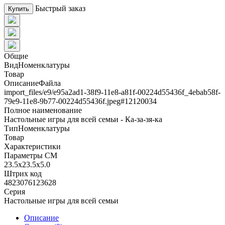
Быстрый заказ
Купить
Общие
ВидНоменклатуры
Товар
ОписаниеФайла
import_files/e9/e95a2ad1-38f9-11e8-a81f-00224d55436f_4ebab58f-
79e9-11e8-9b77-00224d55436f.jpeg#12120034
Полное наименование
Настольные игры для всей семьи - Ка-за-зя-ка
ТипНоменклатуры
Товар
Характеристики
Параметры СМ
23.5x23.5x5.0
Штрих код
4823076123628
Серия
Настольные игры для всей семьи
Описание