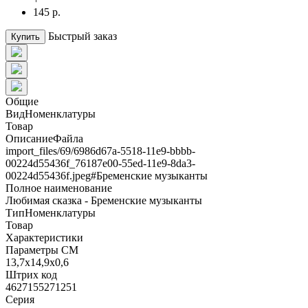
145 р.
Быстрый заказ
Купить
Общие
ВидНоменклатуры
Товар
ОписаниеФайла
import_files/69/6986d67a-5518-11e9-bbbb-
00224d55436f_76187e00-55ed-11e9-8da3-
00224d55436f.jpeg#Бременские музыканты
Полное наименование
Любимая сказка - Бременские музыканты
ТипНоменклатуры
Товар
Характеристики
Параметры СМ
13,7x14,9x0,6
Штрих код
4627155271251
Серия