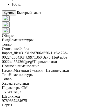
100 р.
Быстрый заказ
Купить
Общие
ВидНоменклатуры
Товар
ОписаниеФайла
import_files/31/31ebd706-f650-11e8-a72d-
00224d55436f_b9971360-3a75-11e9-a3ba-
00224d55436f.jpeg#Первые стихи
Полное наименование
Песни Матушки Гусыни - Первые стихи
ТипНоменклатуры
Товар
Характеристики
Параметры СМ
15.5х15х0,3
Штрих код
9789667484675
Серия