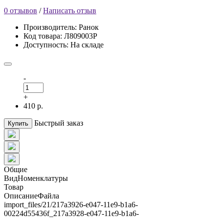
0 отзывов
/
Написать отзыв
Производитель: Ранок
Код товара: Л809003Р
Доступность: На складе
-
+
410 р.
Быстрый заказ
Купить
Общие
ВидНоменклатуры
Товар
ОписаниеФайла
import_files/21/217a3926-e047-11e9-b1a6-
00224d55436f_217a3928-e047-11e9-b1a6-