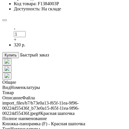
Код товара: F1384003Р
Доступность: На складе
-
+
320 р.
Быстрый заказ
Купить
Общие
ВидНоменклатуры
Товар
ОписаниеФайла
import_files/b7/b73e0a13-f65f-11ea-9f96-
00224d55436f_b73e0a15-f65f-11ea-9f96-
00224d55436f.jpeg#Красная шапочка
Полное наименование
Книжка-панорамка (F) - Красная шапочка
ТипНоменклатуры