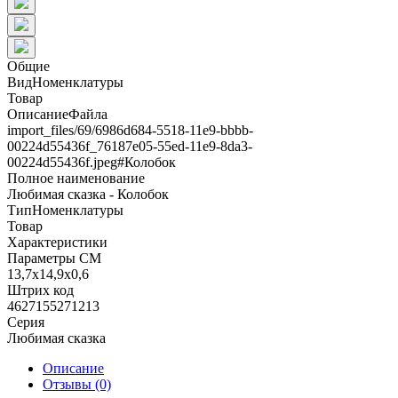
Общие
ВидНоменклатуры
Товар
ОписаниеФайла
import_files/69/6986d684-5518-11e9-bbbb-
00224d55436f_76187e05-55ed-11e9-8da3-
00224d55436f.jpeg#Колобок
Полное наименование
Любимая сказка - Колобок
ТипНоменклатуры
Товар
Характеристики
Параметры СМ
13,7x14,9x0,6
Штрих код
4627155271213
Серия
Любимая сказка
Описание
Отзывы (0)