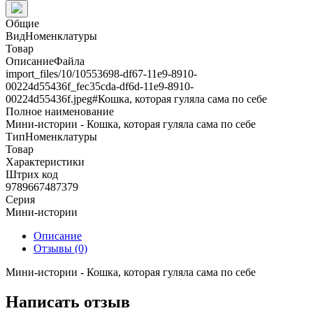
Общие
ВидНоменклатуры
Товар
ОписаниеФайла
import_files/10/10553698-df67-11e9-8910-
00224d55436f_fec35cda-df6d-11e9-8910-
00224d55436f.jpeg#Кошка, которая гуляла сама по себе
Полное наименование
Мини-истории - Кошка, которая гуляла сама по себе
ТипНоменклатуры
Товар
Характеристики
Штрих код
9789667487379
Серия
Мини-истории
Описание
Отзывы (0)
Мини-истории - Кошка, которая гуляла сама по себе
Написать отзыв