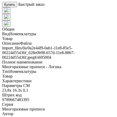
Быстрый заказ
Купить
Общие
ВидНоменклатуры
Товар
ОписаниеФайла
import_files/0a/0a2e44f9-0ab1-11e8-85e5-
00224d55436f_628e0b98-657d-11e8-8867-
00224d55436f.jpeg#л695004
Полное наименование
Многоразовые прописи - Логика
ТипНоменклатуры
Товар
Характеристики
Параметры СМ
23.8x 16.3x 0.1
Штрих код
9789667483395
Серия
Многоразовые прописи
Автор