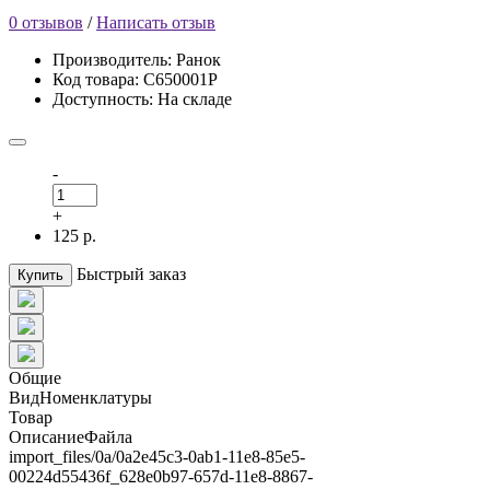
0 отзывов
/
Написать отзыв
Производитель: Ранок
Код товара: С650001Р
Доступность: На складе
-
+
125 р.
Быстрый заказ
Купить
Общие
ВидНоменклатуры
Товар
ОписаниеФайла
import_files/0a/0a2e45c3-0ab1-11e8-85e5-
00224d55436f_628e0b97-657d-11e8-8867-