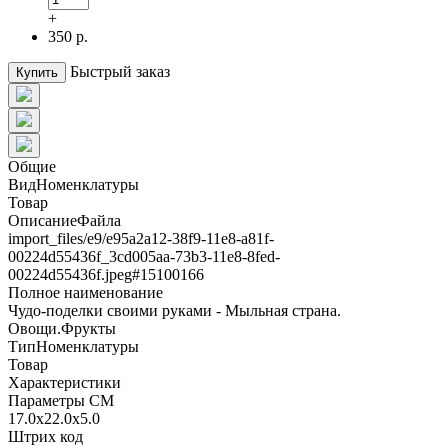
+
350 р.
Быстрый заказ
Купить
Общие
ВидНоменклатуры
Товар
ОписаниеФайла
import_files/e9/e95a2a12-38f9-11e8-a81f-
00224d55436f_3cd005aa-73b3-11e8-8fed-
00224d55436f.jpeg#15100166
Полное наименование
Чудо-поделки своими руками - Мыльная страна.
Овощи.Фрукты
ТипНоменклатуры
Товар
Характеристики
Параметры СМ
17.0x22.0x5.0
Штрих код