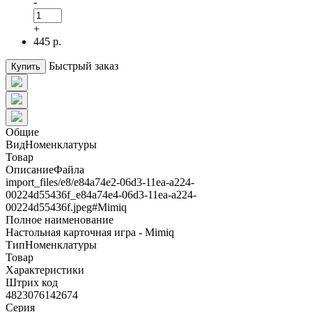
-
+
445 р.
Быстрый заказ
Купить
Общие
ВидНоменклатуры
Товар
ОписаниеФайла
import_files/e8/e84a74e2-06d3-11ea-a224-
00224d55436f_e84a74e4-06d3-11ea-a224-
00224d55436f.jpeg#Mimiq
Полное наименование
Настольная карточная игра - Mimiq
ТипНоменклатуры
Товар
Характеристики
Штрих код
4823076142674
Серия