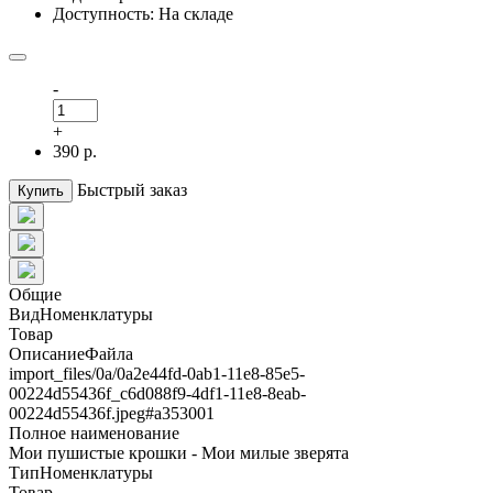
Доступность: На складе
-
+
390 р.
Быстрый заказ
Купить
Общие
ВидНоменклатуры
Товар
ОписаниеФайла
import_files/0a/0a2e44fd-0ab1-11e8-85e5-
00224d55436f_c6d088f9-4df1-11e8-8eab-
00224d55436f.jpeg#а353001
Полное наименование
Мои пушистые крошки - Мои милые зверята
ТипНоменклатуры
Товар