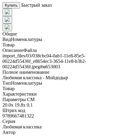
Быстрый заказ
Купить
Общие
ВидНоменклатуры
Товар
ОписаниеФайла
import_files/03/038cbc04-0ab1-11e8-85e5-
00224d55436f_e8654ec3-3654-11e8-b3b2-
00224d55436f.jpeg#м653003
Полное наименование
Любимая классика - Мойдодыр
ТипНоменклатуры
Товар
Характеристики
Параметры СМ
20.0x 19.8x 0.1
Штрих код
9789667481322
Серия
Любимая классика
Автор