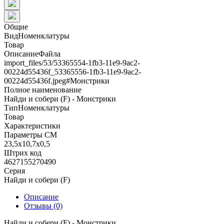
Общие
ВидНоменклатуры
Товар
ОписаниеФайла
import_files/53/53365554-1fb3-11e9-9ac2-
00224d55436f_53365556-1fb3-11e9-9ac2-
00224d55436f.jpeg#Монстрики
Полное наименование
Найди и собери (F) - Монстрики
ТипНоменклатуры
Товар
Характеристики
Параметры СМ
23,5х10,7х0,5
Штрих код
4627155270490
Серия
Найди и собери (F)
Описание
Отзывы (0)
Найди и собери (F) - Монстрики