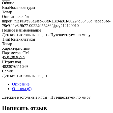
Общие
ВидНоменклатуры
Товар
ОписаниеФайла
import_files/e9/e95a2afb-38f9-11e8-a81f-00224d55436f_4ebab5ad-
79e9-11e8-9b77-00224d55436f.jpeg#12120010
Полное наименование
Детские настольные игры - Путешествуем по миру
ТипНоменклатуры
Товар
Характеристики
Параметры СМ
45.0x29.8x5.5
Штрих код
4823076111649
Серия
Детские настольные игры
Описание
Отзывы (0)
Детские настольные игры - Путешествуем по миру
Написать отзыв