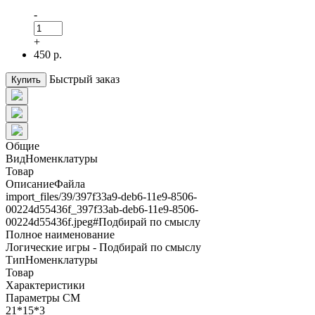
-
+
450 р.
Быстрый заказ
Купить
Общие
ВидНоменклатуры
Товар
ОписаниеФайла
import_files/39/397f33a9-deb6-11e9-8506-
00224d55436f_397f33ab-deb6-11e9-8506-
00224d55436f.jpeg#Подбирай по смыслу
Полное наименование
Логические игры - Подбирай по смыслу
ТипНоменклатуры
Товар
Характеристики
Параметры СМ
21*15*3