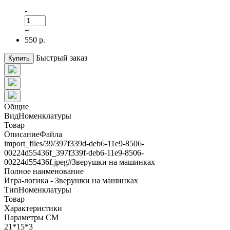
-
+
550 р.
Быстрый заказ
Купить
Общие
ВидНоменклатуры
Товар
ОписаниеФайла
import_files/39/397f339d-deb6-11e9-8506-
00224d55436f_397f339f-deb6-11e9-8506-
00224d55436f.jpeg#Зверушки на машинках
Полное наименование
Игра-логика - Зверушки на машинках
ТипНоменклатуры
Товар
Характеристики
Параметры СМ
21*15*3