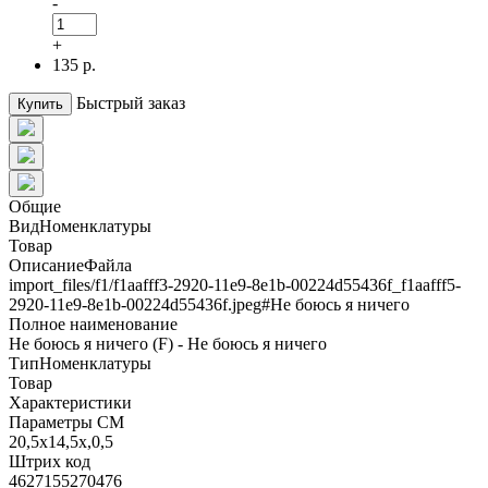
-
+
135 р.
Быстрый заказ
Купить
Общие
ВидНоменклатуры
Товар
ОписаниеФайла
import_files/f1/f1aafff3-2920-11e9-8e1b-00224d55436f_f1aafff5-
2920-11e9-8e1b-00224d55436f.jpeg#Не боюсь я ничего
Полное наименование
Не боюсь я ничего (F) - Не боюсь я ничего
ТипНоменклатуры
Товар
Характеристики
Параметры СМ
20,5х14,5х,0,5
Штрих код
4627155270476