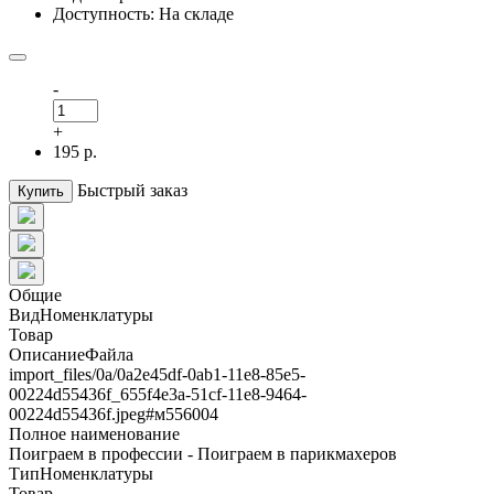
Доступность: На складе
-
+
195 р.
Быстрый заказ
Купить
Общие
ВидНоменклатуры
Товар
ОписаниеФайла
import_files/0a/0a2e45df-0ab1-11e8-85e5-
00224d55436f_655f4e3a-51cf-11e8-9464-
00224d55436f.jpeg#м556004
Полное наименование
Поиграем в профессии - Поиграем в парикмахеров
ТипНоменклатуры
Товар