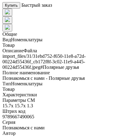
Быстрый заказ
Купить
Общие
ВидНоменклатуры
Товар
ОписаниеФайла
import_files/31/31ebd752-f650-11e8-a72d-
00224d55436f_cb172f8f-3c02-11e9-a445-
00224d55436f.jpeg#Полярные друзья
Полное наименование
Познакомься с нами - Полярные друзья
ТипНоменклатуры
Товар
Характеристики
Параметры СМ
15.7x 15.7x 1.3
Штрих код
9789667490065
Серия
Познакомься с нами
Автор