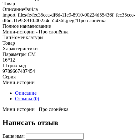
Товар
ОписаниеФайла
import_files/fe/fec35cea-df6d-11e9-8910-00224d55436f_fec35cec-
df6d-11e9-8910-00224d55436f.jpeg#Про слонёнка
Полное наименование
Мини-истории - Про слонёнка
ТипНоменклатуры
Товар
Характеристики
Параметры СМ
16*12
Штрих код
9789667487454
Серия
Мини-истории
Описание
Отзывы (0)
Мини-истории - Про слонёнка
Написать отзыв
Ваше имя: