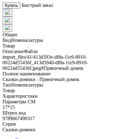
Быстрый заказ
Купить
Общие
ВидНоменклатуры
Товар
ОписаниеФайла
import_files/41/413d593e-df8a-11e9-8910-
00224d55436f_413d5940-df8a-11e9-8910-
00224d55436f.jpeg#Пряничный домик
Полное наименование
Сказки-домики - Пряничный домик
ТипНоменклатуры
Товар
Характеристики
Параметры СМ
17*15
Штрих код
9789667490317
Серия
Сказки-домики