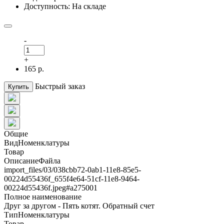
Доступность: На складе
-
+
165 р.
Быстрый заказ
Купить
Общие
ВидНоменклатуры
Товар
ОписаниеФайла
import_files/03/038cbb72-0ab1-11e8-85e5-
00224d55436f_655f4e64-51cf-11e8-9464-
00224d55436f.jpeg#а275001
Полное наименование
Друг за другом - Пять котят. Обратный счет
ТипНоменклатуры
Товар