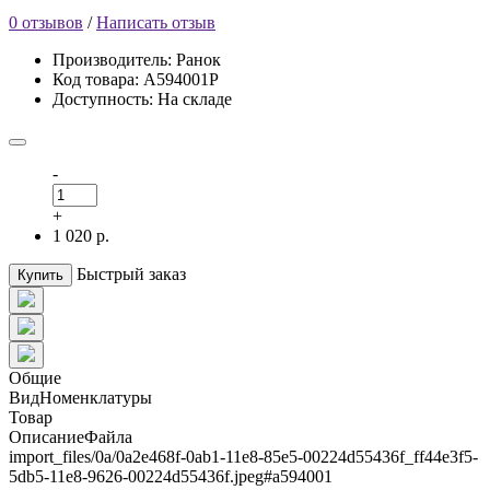
0 отзывов
/
Написать отзыв
Производитель: Ранок
Код товара: А594001Р
Доступность: На складе
-
+
1 020 р.
Быстрый заказ
Купить
Общие
ВидНоменклатуры
Товар
ОписаниеФайла
import_files/0a/0a2e468f-0ab1-11e8-85e5-00224d55436f_ff44e3f5-
5db5-11e8-9626-00224d55436f.jpeg#а594001