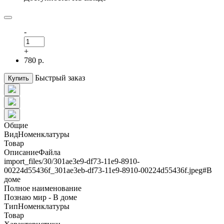
-
+
780 р.
Быстрый заказ
Купить
Общие
ВидНоменклатуры
Товар
ОписаниеФайла
import_files/30/301ae3e9-df73-11e9-8910-
00224d55436f_301ae3eb-df73-11e9-8910-00224d55436f.jpeg#В
доме
Полное наименование
Познаю мир - В доме
ТипНоменклатуры
Товар