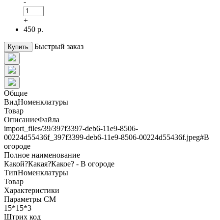
-
+
450 р.
Быстрый заказ
Купить
Общие
ВидНоменклатуры
Товар
ОписаниеФайла
import_files/39/397f3397-deb6-11e9-8506-
00224d55436f_397f3399-deb6-11e9-8506-00224d55436f.jpeg#В
огороде
Полное наименование
Какой?Какая?Какое? - В огороде
ТипНоменклатуры
Товар
Характеристики
Параметры СМ
15*15*3
Штрих код