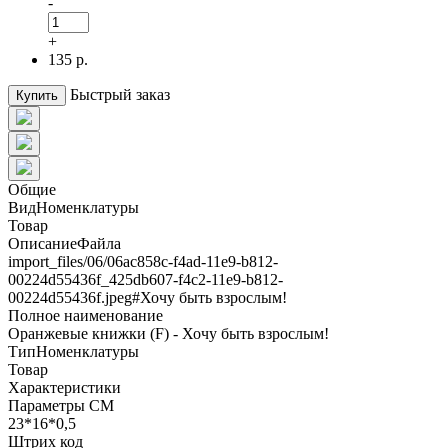
-
+
135 р.
Быстрый заказ
Купить
Общие
ВидНоменклатуры
Товар
ОписаниеФайла
import_files/06/06ac858c-f4ad-11e9-b812-
00224d55436f_425db607-f4c2-11e9-b812-
00224d55436f.jpeg#Хочу быть взрослым!
Полное наименование
Оранжевые книжки (F) - Хочу быть взрослым!
ТипНоменклатуры
Товар
Характеристики
Параметры СМ
23*16*0,5
Штрих код