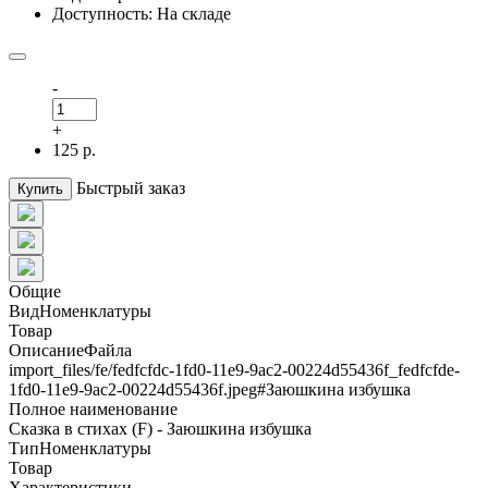
Доступность: На складе
-
+
125 р.
Быстрый заказ
Купить
Общие
ВидНоменклатуры
Товар
ОписаниеФайла
import_files/fe/fedfcfdc-1fd0-11e9-9ac2-00224d55436f_fedfcfde-
1fd0-11e9-9ac2-00224d55436f.jpeg#Заюшкина избушка
Полное наименование
Сказка в стихах (F) - Заюшкина избушка
ТипНоменклатуры
Товар
Характеристики